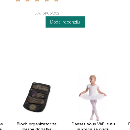
Lulu 31/05/2021
Dodaj recenziju
es
Bloch organizator za
Dansez Vous VAE, tutu
e
plesne dodatke
suknjica za djecu