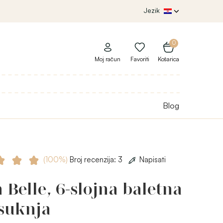
Jezik
0
Moj račun
Favoriti
Košarica
Blog
(100%)
Broj recenzija: 3
Napisati
 Belle, 6-slojna baletna
 suknja