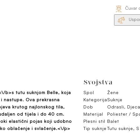
Čuvar 
Uspor
Svojstva
<\/b>s tutu suknjom Belle, koja
Spol
Žene
e i nastupe. Ova prekrasna
Kategorija
Suknje
ojeva krutog najlonskog tila,
Dob
Odrasli, Djec
udaljen od tijela i do 40 cm.
Materijal
Poliester / S
roki elastični pojas koji udobno
Plesni stil
Balet
ko oblačenje i svlačenje.<\/p>
Tip suknje
Tutu suknje, 