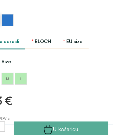
Kraljevsko
plava
Bloch
a odrasli
BLOCH
EU size
 Size
M
L
3 €
PDV-a
U košaricu