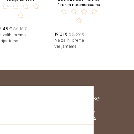
širokim naramenicama
6.48 €
66.16 €
19.21 €
55.69 €
a zalihi prema
Na zalihi prema
arijantama
varijantama
ka
Pridružite nam se