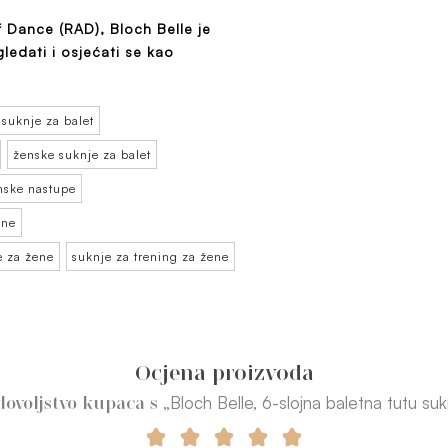
Dance (RAD), Bloch Belle je
gledati i osjećati se kao
suknje za balet
ženske suknje za balet
nske nastupe
ene
e za žene
suknje za trening za žene
Ocjena proizvoda
„Bloch Belle, 6-slojna baletna tutu suk
dovoljstvo kupaca s