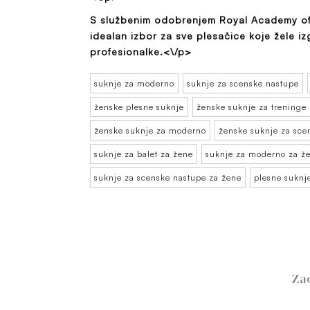
S službenim odobrenjem Royal Academy of 
idealan izbor za sve plesačice koje žele iz
profesionalke.<\/p>
suknje za moderno
suknje za scenske nastupe
ženske plesne suknje
ženske suknje za treninge
ženske suknje za moderno
ženske suknje za sce
suknje za balet za žene
suknje za moderno za ž
suknje za scenske nastupe za žene
plesne suknj
Za