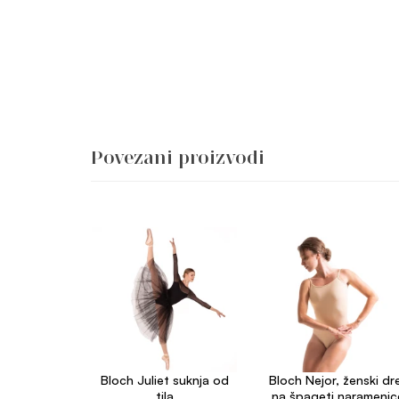
Povezani proizvodi
Bloch Juliet suknja od
Bloch Nejor, ženski dr
tila
na špageti naramenic