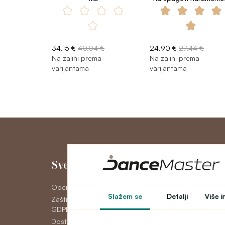
34.15 €
40.04 €
24.90 €
27.44 €
Na zalihi prema
Na zalihi prema
varijantama
varijantama
Sve o kupnji
Moj račun
Opći uvjeti poslovanja
Moj račun
Slažem se
Detalji
Više i
Zaštita osobnih podataka
Povijest narudžbi
GDPR
Newsletter
Dostava