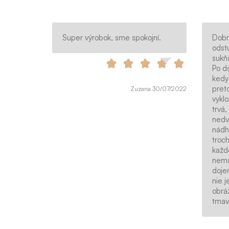
Super výrobok, sme spokojní.
Dobr
odst
sukňa
Po d
kedy 
preto
Zuzana 30/07/2022
vykl
trvá,
nedv
nádhe
troch
každ
nemal
dojem
nie j
obrá
tmav