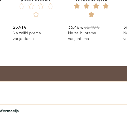
25.91 €
36.48 €
62.40 €
3
Na zalihi prema
Na zalihi prema
N
varijantama
varijantama
v
Master program
Korisnič
podrška
Kazalište
nformacija
Program vjernosti
O nama
Program za učitelje
Kontakt
Student
text_faq