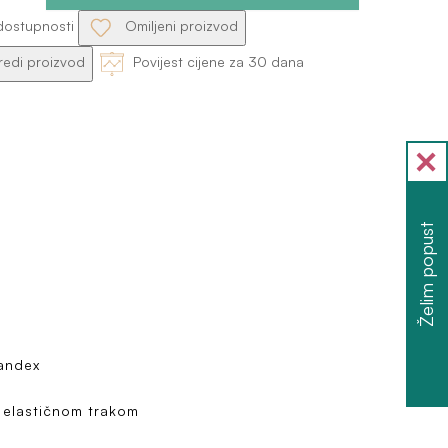
dostupnosti
Omiljeni proizvod
edi proizvod
Povijest cijene za 30 dana
Želim popust
a
pandex
S elastičnom trakom