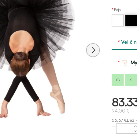
Boja
Bijela
Crna
Veličin
My
XS
S
83.3
94.00 €
66.67 €Bez 