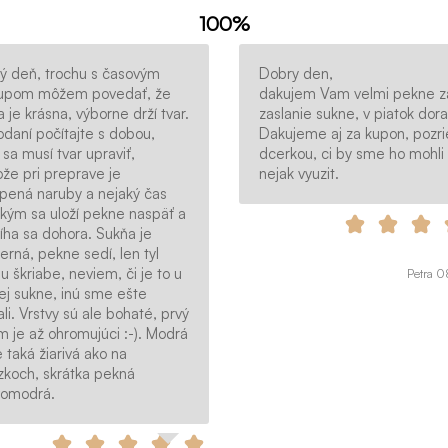
100%
ý deň, trochu s časovým
Dobry den,
upom môžem povedať, že
dakujem Vam velmi pekne z
 je krásna, výborne drží tvar.
zaslanie sukne, v piatok doraz
odaní počítajte s dobou,
Dakujeme aj za kupon, pozr
sa musí tvar upraviť,
dcerkou, ci by sme ho mohli
že pri preprave je
nejak vyuzit.
opená naruby a nejaký čas
 kým sa uloží pekne naspäť a
íha sa dohora. Sukňa je
rná, pekne sedí, len tyl
u škriabe, neviem, či je to u
Petra 
ej sukne, inú sme ešte
i. Vrstvy sú ale bohaté, prvý
 je až ohromujúci :-). Modrá
e taká žiarivá ako na
zkoch, skrátka pekná
omodrá.