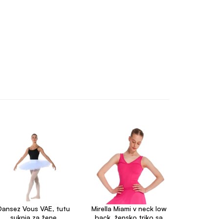
Dansez Vous VAE, tutu
Mirella Miami v neck low
suknja za žene
back, žensko triko sa