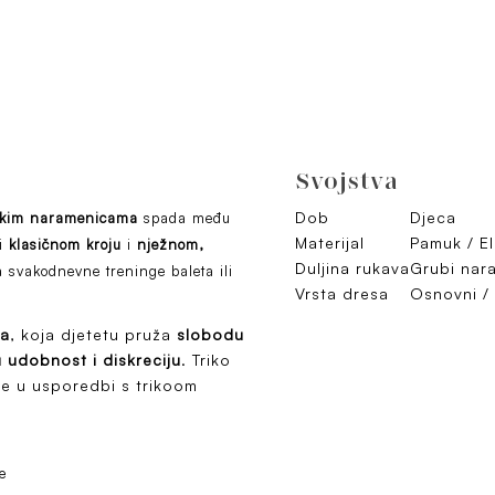
Svojstva
Dob
Djeca
irokim naramenicama
spada među
Materijal
Pamuk / E
ći
klasičnom kroju
i
nježnom,
Duljina rukava
Grubi nar
a svakodnevne treninge baleta ili
Vrsta dresa
Osnovni /
na
, koja djetetu pruža
slobodu
 udobnost i diskreciju
. Triko
će u usporedbi s trikoom
e