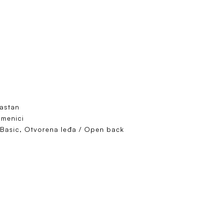
lastan
amenici
 Basic, Otvorena leđa / Open back