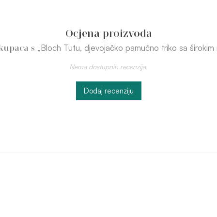
Ocjena proizvoda
„Bloch Tutu, djevojačko pamučno triko sa široki
 kupaca s
Nema dostupnih recenzija.
Dodaj recenziju