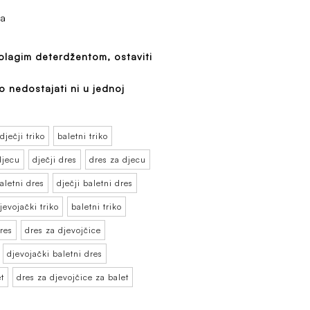
ga
 blagim deterdžentom, ostaviti
 nedostajati ni u jednoj
dječji triko
baletni triko
djecu
dječji dres
dres za djecu
baletni dres
dječji baletni dres
jevojački triko
baletni triko
res
dres za djevojčice
djevojački baletni dres
t
dres za djevojčice za balet