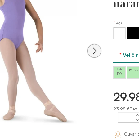
nara
Boja
Bijela
Crna
Veliči
104-
116-122
110
29.9
23.98 €Bez 
Čuvar 