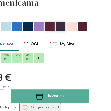
menicama
Plava
Kraljevsko
Plava
Bloch
Ljubičasta
Ljubičasti
Ružičasta
Bordo
pastelna
plava
mornarska
od
bobica
patlidžan
svjetla
Bloch
Bloch
Bloch
bluza
lavande
Bloch
Bloch
Bloch
na djece
BLOCH
My Size
128-
134-
146-
134
140
152
8 €
PDV-a
U košaricu
dostupnosti
Omiljeni proizvod