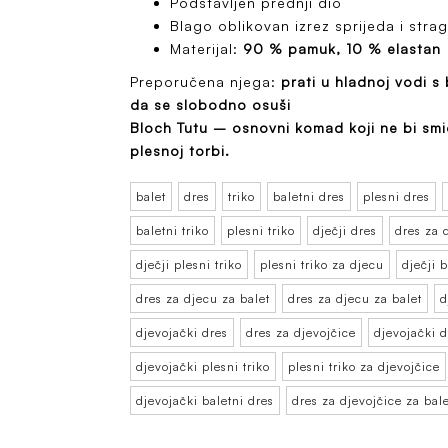
Podstavljen prednji dio
Blago oblikovan izrez sprijeda i stra
Materijal:
90 % pamuk, 10 % elastan
Preporučena njega:
prati u hladnoj vodi s
da se slobodno osuši
Bloch Tutu – osnovni komad koji ne bi smio
plesnoj torbi.
balet
dres
triko
baletni dres
plesni dres
baletni triko
plesni triko
dječji dres
dres za 
dječji plesni triko
plesni triko za djecu
dječji 
dres za djecu za balet
dres za djecu za balet
d
djevojački dres
dres za djevojčice
djevojački d
djevojački plesni triko
plesni triko za djevojčice
djevojački baletni dres
dres za djevojčice za bale