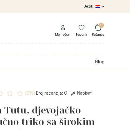
Jezik
0
Moj račun
Favoriti
Košarica
Blog
(0%)
Broj recenzija: 0
Napisati
 Tutu, djevojačko
čno triko sa širokim