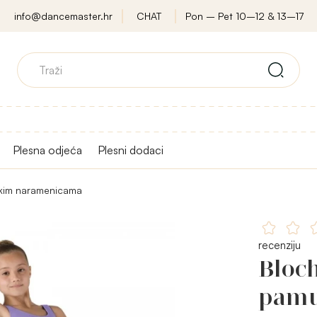
info@dancemaster.hr
CHAT
Pon – Pet 10–12 & 13–17
Plesna odjeća
Plesni dodaci
okim naramenicama
recenziju
Bloch
pamu