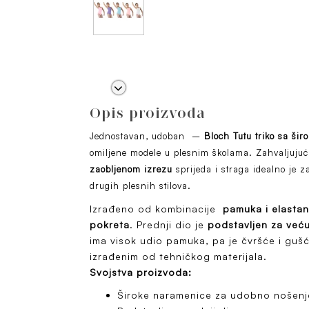
Opis proizvoda
Jednostavan, udoban –
Bloch Tutu triko sa š
omiljene modele u plesnim školama. Zahvaljuju
zaobljenom izrezu
sprijeda i straga idealno je z
drugih plesnih stilova.
Izrađeno od kombinacije
pamuka i elasta
pokreta
. Prednji dio je
podstavljen za veću
ima visok udio pamuka, pa je čvršće i guš
izrađenim od tehničkog materijala.
Svojstva proizvoda:
Široke naramenice za udobno nošenj