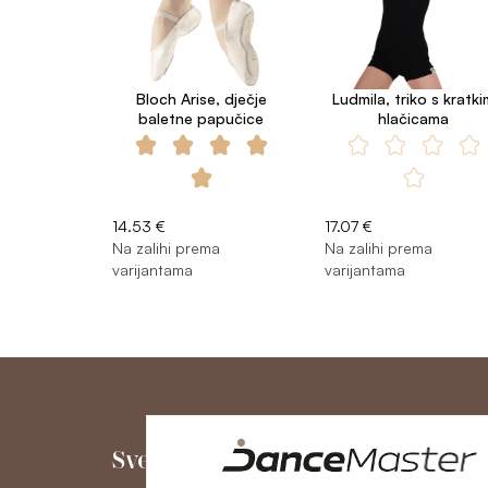
Bloch Arise, dječje
Ludmila, triko s kratki
baletne papučice
hlačicama
14.53 €
17.07 €
Na zalihi prema
Na zalihi prema
varijantama
varijantama
Sve o kupnji
Moj račun