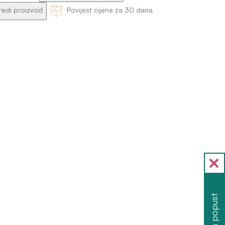
edi proizvod
Povijest cijene za 30 dana
Želim popust