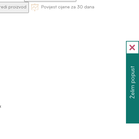
edi proizvod
Povijest cijene za 30 dana
Želim popust
x