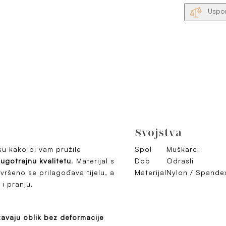
Uspor
Svojstva
su kako bi vam pružile
Spol
Muškarci
ugotrajnu kvalitetu
. Materijal s
Dob
Odrasli
ršeno se prilagođava tijelu, a
Materijal
Nylon / Spande
i pranju.
avaju oblik bez deformacije