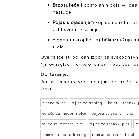
Brzosušeće
i postojanih boja – ideal
nastupe
Pojas s ojačanjem
koji se ne rola i os
zahtjevnom kretanju
Elegantni kroj koji
optički izdužuje n
tijela
Ove tajice su odličan izbor za svakodnevni
Njihov izgled i funkcionalnost neće vas raz
Održavanje:
Perite u hladnoj vodi s blagim deterdžento
zraku.
plesne tajice
tajice za trening
balet
scenski 
odjeća za moderni ples
odjeća za scenski ples
tajice za moderni ples
tajice za scenski ples
m
muške tajice za trening
muška odjeća za balet