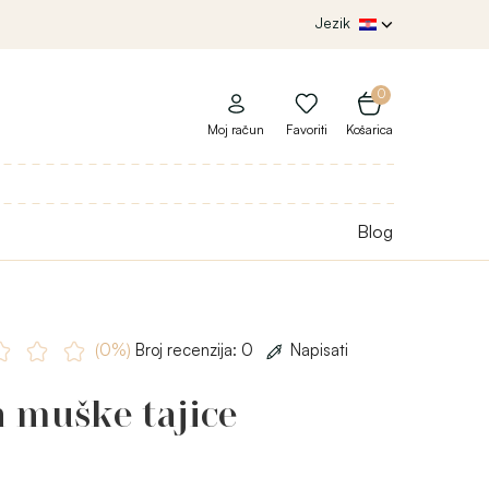
Jezik
0
Moj račun
Favoriti
Košarica
Blog
(0%)
Broj recenzija: 0
Napisati
 muške tajice