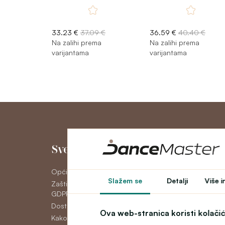
33.23 €
37.09 €
36.59 €
40.40 €
Na zalihi prema
Na zalihi prema
varijantama
varijantama
Sve o kupnji
Moj račun
Opći uvjeti poslovanja
Moj račun
Slažem se
Detalji
Više i
Zaštita osobnih podataka
Povijest narudžbi
GDPR
Newsletter
Dostava
Ova web-stranica koristi kolači
Kako platiti