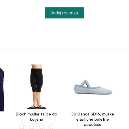
Dodaj recenziju
Bloch muške tajice do
So Danca SD16, muške
koljena
elastične baletne
papučice