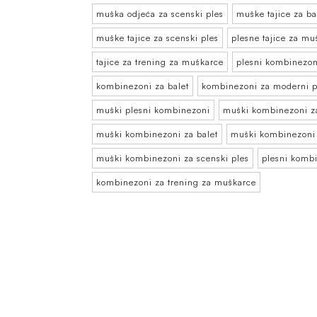
muška odjeća za scenski ples
muške tajice za ba
muške tajice za scenski ples
plesne tajice za mu
tajice za trening za muškarce
plesni kombinezon
kombinezoni za balet
kombinezoni za moderni p
muški plesni kombinezoni
muški kombinezoni za
muški kombinezoni za balet
muški kombinezoni 
muški kombinezoni za scenski ples
plesni komb
kombinezoni za trening za muškarce