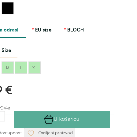
Crna
a odrasli
EU size
BLOCH
 Size
M
L
XL
9 €
PDV-a
U košaricu
dostupnosti
Omiljeni proizvod