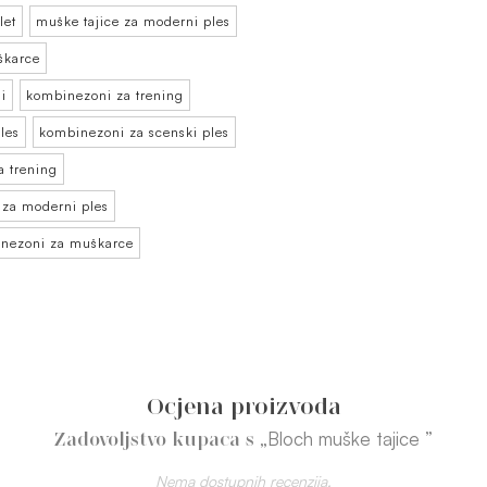
let
muške tajice za moderni ples
škarce
i
kombinezoni za trening
les
kombinezoni za scenski ples
 trening
za moderni ples
inezoni za muškarce
Ocjena proizvoda
„Bloch muške tajice ”
Zadovoljstvo kupaca s
Nema dostupnih recenzija.