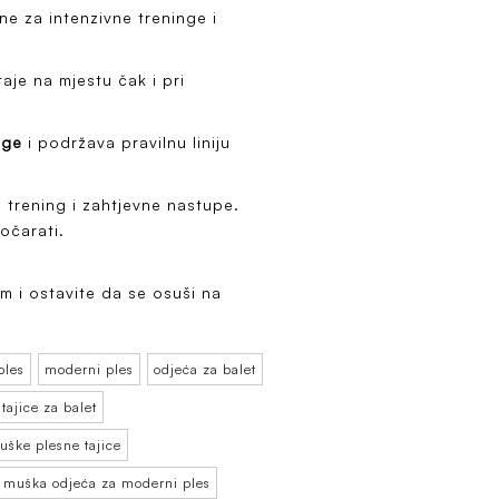
ne za intenzivne treninge i
taje na mjestu čak i pri
oge
i podržava pravilnu liniju
 trening i zahtjevne nastupe.
očarati.
m i ostavite da se osuši na
ples
moderni ples
odjeća za balet
tajice za balet
uške plesne tajice
muška odjeća za moderni ples