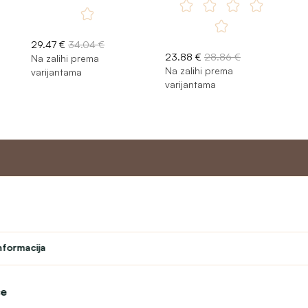
29.47 €
34.04 €
23.88 €
28.86 €
Na zalihi prema
Na zalihi prema
varijantama
varijantama
Master program
Korisnič
podrška
Kazalište
nformacija
Program vjernosti
O nama
Program za učitelje
Kontakt
Student
text_faq
će
Online reklama