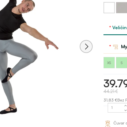
Bijela
Siva -
siva
Veličin
My
XS
S
39.7
44.21 €
31.83 €Bez 
Čuvar 