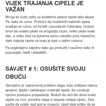
VIJEK TRAJANJA CIPELE JE
VAŽAN
Mnogi se čude zašto su kvalitetne plesne cipele tako skupe.
Pa, kako se uzme. Pretežni dio kvalitetnih baletnih cipela
izrađuje se ručno, od čvrstih i pouzdanih materijala. Unatoč
tome što svatko pleše na drugačijoj razini, netko pleše svaki
dan, a netko stoji na špicama samo nekoliko puta mjesečno,
vijek trajanja cipela na kraju je ipak u vašim rukama.
Pa pogledajmo zajedno kako ga produžiti i naučimo kako ih
popravljati, čistiti i skladištiti.
SAVJET # 1: OSUŠITE SVOJU
OBUĆU
Vjerojatno je najosnovniji problem vlaga, koja uništava vlakna,
spojeve, ljepila i cjelokupan materijal cipele, što uzrokuje
njezino postupno propadanje. Budući da veći dio dana imate
cipele na nozi, prirodna vlaga iz stopala natapa cipelu. Zato
pazite da uvijek, kad god je moguće, cipeli date priliku da se