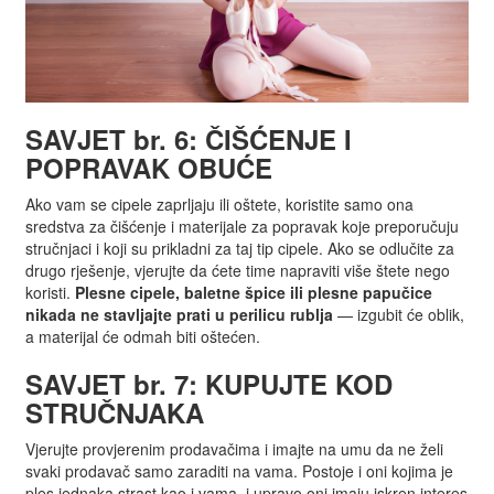
SAVJET br. 6: ČIŠĆENJE I
POPRAVAK OBUĆE
Ako vam se cipele zaprljaju ili oštete, koristite samo ona
sredstva za čišćenje i materijale za popravak koje preporučuju
stručnjaci i koji su prikladni za taj tip cipele. Ako se odlučite za
drugo rješenje, vjerujte da ćete time napraviti više štete nego
koristi.
Plesne cipele, baletne špice ili plesne papučice
nikada ne stavljajte prati u perilicu rublja
— izgubit će oblik,
a materijal će odmah biti oštećen.
SAVJET br. 7: KUPUJTE KOD
STRUČNJAKA
Vjerujte provjerenim prodavačima i imajte na umu da ne želi
svaki prodavač samo zaraditi na vama. Postoje i oni kojima je
ples jednaka strast kao i vama, i upravo oni imaju iskren interes