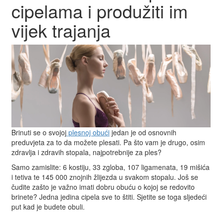
cipelama i produžiti im
vijek trajanja
Brinuti se o svojoj
plesnoj obući
jedan je od osnovnih
preduvjeta za to da možete plesati. Pa što vam je drugo, osim
zdravlja i zdravih stopala, najpotrebnije za ples?
Samo zamislite: 6 kostiju, 33 zgloba, 107 ligamenata, 19 mišića
i tetiva te 145 000 znojnih žlijezda u svakom stopalu. Još se
čudite zašto je važno imati dobru obuću o kojoj se redovito
brinete? Jedna jedina cipela sve to štiti. Sjetite se toga sljedeći
put kad je budete obuli.