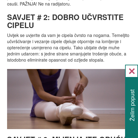
osuši. PAŽNJA! Ne na radijatoru.
SAVJET # 2: DOBRO UČVRSTITE
CIPELU
Uvijek se uvjerite da vam je cipela čvrsto na nogama. Temeljito
učvršćivanje i vezanje cipele djeluje otpornije na lomljenje i
opterećenje usmjereno na cipelu. Tako ubijate dvije muhe
jednim udarcem: s jedne strane smanjujete trošenje obuće, a
istodobno eliminirate opasnost od ozljede stopala.
Želim popust