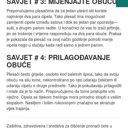
SAVJET # 3: MIJENJAJTE OBUĆU
Preporučujemo plesačima da za jedan plesni stil koriste
najmanje dva para cipela. Tako plesač ima mogućnost
zamijeniti cipele između satova i dok se jedan par oporavlja—
suši, s drugim parom radite. U konačnici će vas to izaći jeftinije,
jer se trošenje i vrijeme raspoređuju na dva para obuće. Praksa
je pokazala da plesač na ovaj način godišnje potroši manje
cipela nego u slučaju kada radi samo s jednim parom.
SAVJET # 4: PRILAGOĐAVANJE
OBUĆE
Plesači često griješe, osobito kod baletnih špica, tako da svoju
obuću na silu lome, nekontrolirano po njoj udaraju čekićem ili
udaraju cipelu o druge predmete. Tako je pokušavaju prilagoditi
i misle da je to način. Preporučujemo da tome pristupite vrlo
nježno. Cipela se tijekom treninga mora prirodno stopiti s vašim
stopalom. Nasiljem i lošim rukovanjem značajno se skraćuje
vijek trajanja.
Zaštitna, zdravstvena i sredstva za čišćenje pronaći ćete u