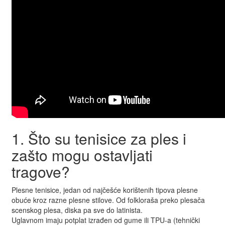
1. Što su tenisice za ples i
zašto mogu ostavljati
tragove?
Plesne tenisice, jedan od najčešće korištenih tipova plesne
obuće kroz razne plesne stilove. Od folkloraša preko plesača
scenskog plesa, diska pa sve do latinista.
Uglavnom imaju potplat izrađen od gume ili TPU-a (tehnički