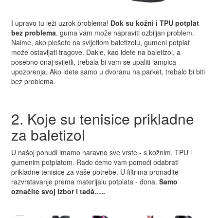
I upravo tu leži uzrok problema!
Dok su kožni i TPU potplat
bez problema
, guma vam može napraviti ozbiljan problem.
Naime, ako plešete na svijetlom baletizolu, gumeni potplat
može ostavljati tragove. Dakle, kad idete na baletizol, a
posebno onaj svijetli, trebala bi vam se upaliti lampica
upozorenja. Ako idete samo u dvoranu na parket, trebalo bi biti
bez problema.
2. Koje su tenisice prikladne
za baletizol
U našoj ponudi imamo naravno sve vrste - s kožnim, TPU i
gumenim potplatom. Rado ćemo vam pomoći odabrati
prikladne tenisice za vaše potrebe. U filtrima pronađite
razvrstavanje prema materijalu potplata - đona.
Samo
označite svoj izbor i tadá…..