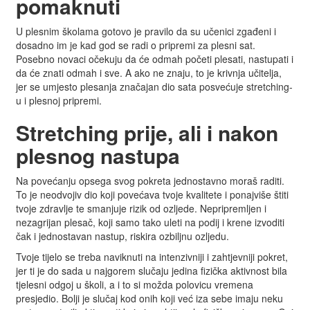
pomaknuti
U plesnim školama gotovo je pravilo da su učenici zgađeni i
dosadno im je kad god se radi o pripremi za plesni sat.
Posebno novaci očekuju da će odmah početi plesati, nastupati i
da će znati odmah i sve. A ako ne znaju, to je krivnja učitelja,
jer se umjesto plesanja značajan dio sata posvećuje stretching-
u i plesnoj pripremi.
Stretching prije, ali i nakon
plesnog nastupa
Na povećanju opsega svog pokreta jednostavno moraš raditi.
To je neodvojiv dio koji povećava tvoje kvalitete i ponajviše štiti
tvoje zdravlje te smanjuje rizik od ozljede. Nepripremljen i
nezagrijan plesač, koji samo tako uleti na podij i krene izvoditi
čak i jednostavan nastup, riskira ozbiljnu ozljedu.
Tvoje tijelo se treba naviknuti na intenzivniji i zahtjevniji pokret,
jer ti je do sada u najgorem slučaju jedina fizička aktivnost bila
tjelesni odgoj u školi, a i to si možda polovicu vremena
presjedio. Bolji je slučaj kod onih koji već iza sebe imaju neku