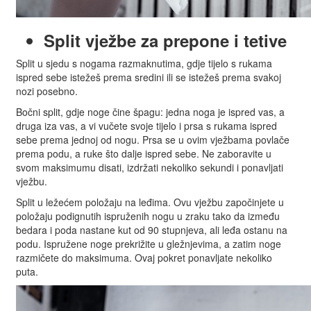
Split vježbe za prepone i tetive
Split u sjedu s nogama razmaknutima, gdje tijelo s rukama
ispred sebe istežeš prema sredini ili se istežeš prema svakoj
nozi posebno.
Bočni split, gdje noge čine špagu: jedna noga je ispred vas, a
druga iza vas, a vi vučete svoje tijelo i prsa s rukama ispred
sebe prema jednoj od nogu. Prsa se u ovim vježbama povlače
prema podu, a ruke što dalje ispred sebe. Ne zaboravite u
svom maksimumu disati, izdržati nekoliko sekundi i ponavljati
vježbu.
Split u ležećem položaju na leđima. Ovu vježbu započinjete u
položaju podignutih ispruženih nogu u zraku tako da između
bedara i poda nastane kut od 90 stupnjeva, ali leđa ostanu na
podu. Ispružene noge prekrižite u gležnjevima, a zatim noge
razmičete do maksimuma. Ovaj pokret ponavljate nekoliko
puta.