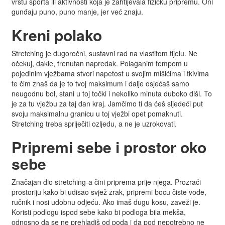
vrstu sporta ili aktivnosti koja je zahtijevala fizičku pripremu. Oni
gunđaju puno, puno manje, jer već znaju.
Kreni polako
Stretching je dugoročni, sustavni rad na vlastitom tijelu. Ne
očekuj, dakle, trenutan napredak. Polaganim tempom u
pojedinim vježbama stvori napetost u svojim mišićima i tkivima
te čim znaš da je to tvoj maksimum i dalje osjećaš samo
neugodnu bol, stani u toj točki i nekoliko minuta duboko diši. To
je za tu vježbu za taj dan kraj. Jamčimo ti da ćeš sljedeći put
svoju maksimalnu granicu u toj vježbi opet pomaknuti.
Stretching treba spriječiti ozljedu, a ne je uzrokovati.
Pripremi sebe i prostor oko
sebe
Značajan dio stretching-a čini priprema prije njega. Prozrači
prostoriju kako bi udisao svjež zrak, pripremi bocu čiste vode,
ručnik i nosi udobnu odjeću. Ako imaš dugu kosu, zaveži je.
Koristi podlogu ispod sebe kako bi podloga bila mekša,
odnosno da se ne prehladiš od poda i da pod nepotrebno ne