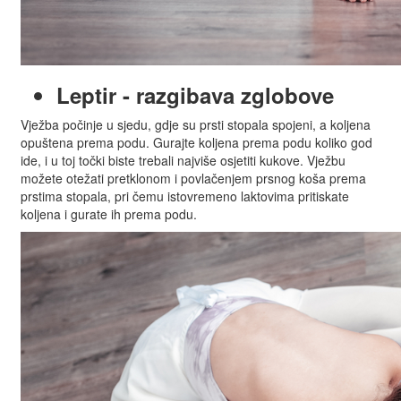
Leptir - razgibava zglobove
Vježba počinje u sjedu, gdje su prsti stopala spojeni, a koljena
opuštena prema podu. Gurajte koljena prema podu koliko god
ide, i u toj točki biste trebali najviše osjetiti kukove. Vježbu
možete otežati pretklonom i povlačenjem prsnog koša prema
prstima stopala, pri čemu istovremeno laktovima pritiskate
koljena i gurate ih prema podu.