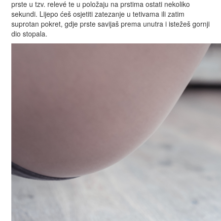
prste u tzv. relevé te u položaju na prstima ostati nekoliko
sekundi. Lijepo ćeš osjetiti zatezanje u tetivama ili zatim
suprotan pokret, gdje prste savijaš prema unutra i istežeš gornji
dio stopala.