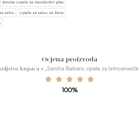
ženske cipele za standardni ples
za salsu
cipele za salsu za žene
u
Ocjena proizvoda
„Sansha Barbara, cipele za latinoameričk
voljstvo kupaca s
100%