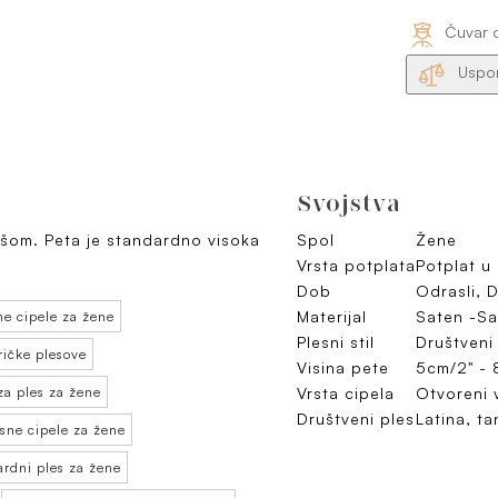
Čuvar 
Uspor
Svojstva
ošom. Peta je standardno visoka
Spol
Žene
Vrsta potplata
Potplat u 
Dob
Odrasli, 
Materijal
Saten -Sa
ne cipele za žene
Plesni stil
Društveni
ričke plesove
Visina pete
5cm/2" - 
za ples za žene
Vrsta cipela
Otvoreni 
Društveni ples
Latina, t
sne cipele za žene
ardni ples za žene