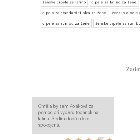
ženske cipele za latino
cipele za latino za žene
cipele za standardni ples za žene
ženske cipele 
cipele za rumbu za žene
ženske cipele za rumb
Zado
Chtěla by sem Poláková za
pomoc při výběru topánok na
latinu. Sedím dobře dom
spokojená.