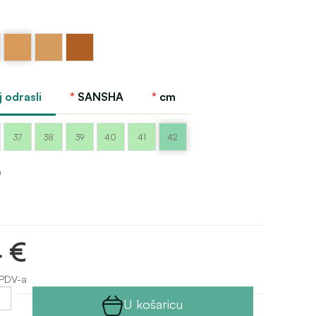
Tijelo -
Sansha
Tamno
preplanulo
tjelesno
tijelo
svjetlo
Sansha
 odrasli
SANSHA
cm
37
38
39
40
41
42
m
4 €
PDV-a
U košaricu