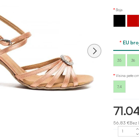
Boja
Crvena
Crna
crvena
Sansha
EU broj
35
36
Visina pete c
7,4
71.0
56.83 €Bez 