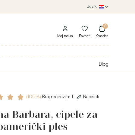
Jezik
0
Moj račun
Favoriti
Košarica
Blog
(100%)
Broj recenzija: 1
Napisati
a Barbara, cipele za
oamerički ples