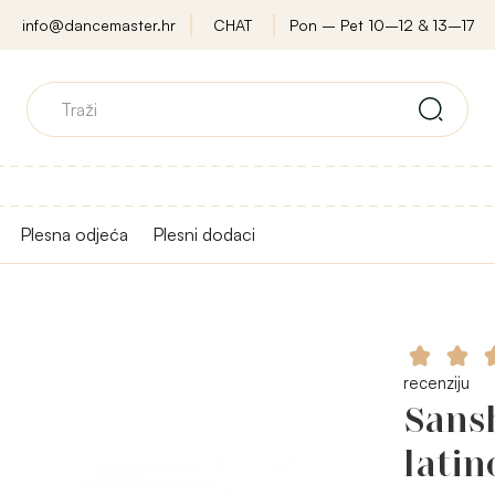
info@dancemaster.hr
CHAT
Pon – Pet 10–12 & 13–17
Plesna odjeća
Plesni dodaci
recenziju
Sansh
latin