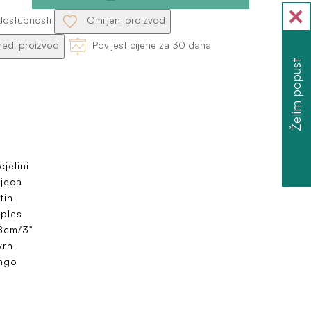
dostupnosti
Omiljeni proizvod
edi proizvod
Povijest cijene za 30 dana
Želim popust
cjelini
Djeca
tin
 ples
8cm/3"
vrh
ango