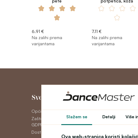
pete
potpetica, koža
6.91 €
7.11 €
Na zalihi prema
Na zalihi prema
varijantama
varijantama
Sve o kupnji
Moj račun
Opći uvjeti poslovanja
Moj račun
Slažem se
Detalji
Više i
Zaštita osobnih podataka
Povijest narudžbi
GDPR
Newsletter
Dostava
Ova web-stranica koristi kolači