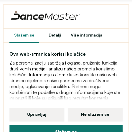
Slažem se
Detalji
Više informacija
Sansha Gipsy, cipele za
Ova web-stranica koristi kolačiće
društveni ples
Za personalizaciju sadržaja i oglasa, pružanje funkcija
društvenih medija i analizu našeg prometa koristimo
kolačiće. Informacije o tome kako koristite našu web-
stranicu dijelimo s našim partnerima za društvene
medije, oglašavanje i analitiku. Partneri mogu
kombinirati te podatke s drugim informacijama koje ste
im pružili ili koje su prikupili kao rezultat korištenja
njihovih usluga. Više informacija o kolačićima, vašim
korisničkim pravima i pravu na povlačenje privole
Upravljaj
Ne slažem se
pronaći ćete u našoj izjavi o zaštiti osobnih podataka.
Slažem se