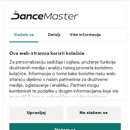
Slažem se
Detalji
Više informacija
Sansha Milana, cipele za
Ova web-stranica koristi kolačiće
društveni ples
Za personalizaciju sadržaja i oglasa, pružanje funkcija
društvenih medija i analizu našeg prometa koristimo
kolačiće. Informacije o tome kako koristite našu web-
stranicu dijelimo s našim partnerima za društvene
medije, oglašavanje i analitiku. Partneri mogu
kombinirati te podatke s drugim informacijama koje ste
im pružili ili koje su prikupili kao rezultat korištenja
njihovih usluga. Više informacija o kolačićima, vašim
korisničkim pravima i pravu na povlačenje privole
Upravljaj
Ne slažem se
pronaći ćete u našoj izjavi o zaštiti osobnih podataka.
Slažem se