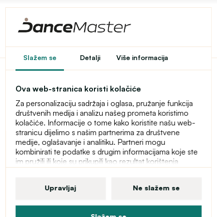
Slažem se
Detalji
Više informacija
Gel zaštita protiv žuljeva
Ova web-stranica koristi kolačiće
Za personalizaciju sadržaja i oglasa, pružanje funkcija
društvenih medija i analizu našeg prometa koristimo
kolačiće. Informacije o tome kako koristite našu web-
stranicu dijelimo s našim partnerima za društvene
medije, oglašavanje i analitiku. Partneri mogu
kombinirati te podatke s drugim informacijama koje ste
im pružili ili koje su prikupili kao rezultat korištenja
njihovih usluga. Više informacija o kolačićima, vašim
korisničkim pravima i pravu na povlačenje privole
Upravljaj
Ne slažem se
pronaći ćete u našoj izjavi o zaštiti osobnih podataka.
Slažem se